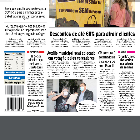
Nome
*
Prefeitura amplia vacinação contra 
COVID-19 para caminhoneiros e 
trabalhadores do transporte aéreo 
Página A6
E-mail
*
MS registra quarto mês seguido de 
saldo positivo de emprego com mais 
Descontos de até 60% para atrair clientes
de 4,3 mil vagas, segundo o Caged
 Pelo quarto mês 
em abril a 4.309 vagas 
Acontece hoje (27), 
o cidadão brasileiro teve 
conta com 204 lojas que 
gentes Lojistas de Campo 
em todo o Brasil, o Dia 
de trabalhar no ano pas-
poderão oferecer até 
Grande), Adelaido Vila, 
consecutivo a geração 
abertas. No ano são mais 
Livre de Impostos. A data 
sado somente para pagar 
60% de desconto em seus 
reforça a importância que 
de empregos em Mato 
de 20 mil vagas abertas e 
remete aos primeiros 
impostos. Na Capital, o 
produtos. O presidente 
o projeto tem no Brasil e 
Grosso do Sul registrou 
o setor de serviços é des-
151 dias do ano em que 
Shopping Campo Grande 
da CDL (Câmara de Diri-
no Estado. 
Página A8
saldo positivo, chegando 
taque. 
Página A7
Site
CPI convoca 9 
Auxílio municipal será colocado 
ARTES
ESPORTES
Sol com algumas 
Tempo
nuvens. Não chove.
Fla decide 
‘Cruella’, novo 
governadores 
em votação pelos vereadores
Cidades 
Mín.         Máx.
primeiro lugar 
live-action 
e vai ouvir de 
Campo Grande 
 17º         32º
O projeto de lei para insti-
com a autora da proposta no 
Corumbá 
 21º         33º
é a estreia 
do grupo na 
tuir a Renda Básica Cidadã, 
Legislativo, vereadora Camila 
novo Pazuello
Dourados 
 17º         29º
em Campo Grande, de repasse 
Jara (PT). O presidente da Câ-
da semana
Libertadores
Ponta Porã 
 16º         27º
de R$ 300 para famílias em si-
mara, vereador Carlão Borges 
Três Lagoas 
 19º         32º
tuação de vulnerabilidade, vai 
(PSB), adiantou que a autora 
Os senadores que 
O Flamengo terá al-
ser colocado em votação no 
já tem assinaturas mais do 
integram a CPI da 
O lançamento da 
guns desfalques para a 
Saiba  mais  sobre  o  tempo  na  pág.  A8
dia 15 de junho. Isso porque o 
que suficientes para pedir vo-
COVID aprovaram a 
Disney que trata da his-
partida contra o Vélez 
Executivo não mandou projeto 
tação em regime de urgência: 
convocação de nove 
tória da eterna vilã de 
Sarsfield-ARG hoje 
Comentário
*
alternativo, como acordado 
23 assinaturas. 
Página A3
Loterias
governadores e um ex- 
“101 Dálmatas” chega 
(27), às 20h (de MS), no 
governador para pres-
a cinemas e streaming 
Izaías Medeiros/CMCG
Maracanã. Os times já 
tarem depoimentos na 
envolto em elogios e polê-
estão classificados para 
Resultados  na  página  A8
comissão sobre pos-
micas. As primeiras ava-
a próxima fase e a par-
síveis irregularidades 
liações da crítica espe-
tida decidirá o primeiro 
no uso de recursos 
cializada são só elogios, 
lugar do Grupo G. Antes, 
do governo federal. 
por outro lado, alguns 
às 18h, o Palmeiras, já 
O ministro Marcelo 
internautas acreditam 
garantido como líder 
Queiroga (Saúde) e 
que o longa faça refe-
do Grupo A, recebe o 
o ex-ministro Edu-
rência aos maus-tratos 
Universitário-PER, no 
ardo Pazuello (Saúde) 
contra animais. O filme 
Allianz Parque. 
Página B1
também foram convo-
é dirigido por Craig Gil-
cados. O presidente da 
lespie e conta com nomes 
Dourados recebe 
comissão, Omar Aziz 
do cinema no elenco, 
(PSD-AM), afirmou 
como Emma Stone no 
jogo da Liga de 
que foram convocados 
papel de Cruella, Emma 
Câmara 
O presidente da 
os governadores de 
Futsal pela 1ª vez 
Thompson como uma ba-
casa, o vereador Carlão, recebeu 
estados onde houve 
ronesa e Joel Fry, que 
um grupo que pediu agilidade 
operações da Polícia 
interpreta o ladrão 
na aprovação do projeto
Página B2
Federal. 
Página A4
Jasper. 
Página C1