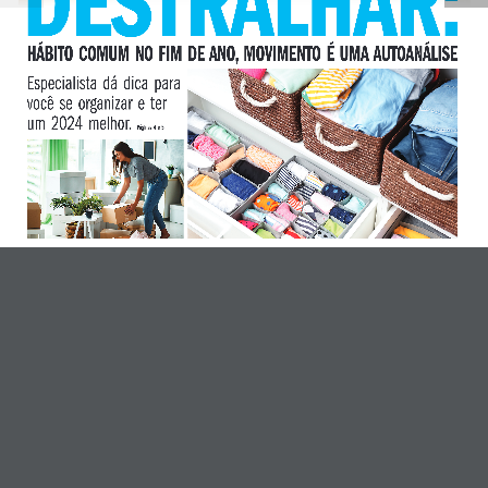
Nome
*
HÁBITO  COMUM  NO  FIM  DE  ANO,  MOVIMENTO  É  UMA  AUTOANÁLISE
Especialista  dá  dica  para  
E-mail
*
você  se  organizar  e  ter  
um  2024  melhor.  
Páginas  4  e  5
Site
Comentário
*