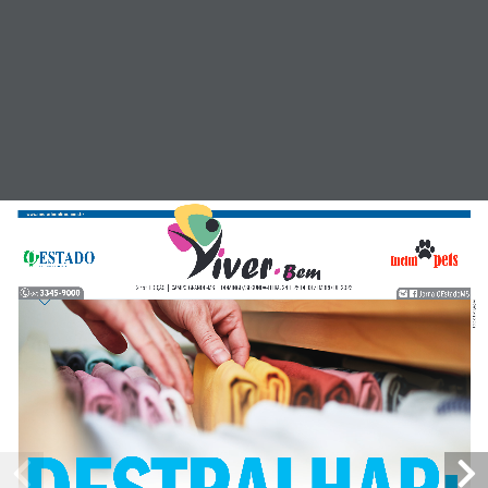
ANTERIOR
PRÓXIMO
22-12-2023
23-12-2023
www.oestadoonline.com.br
ESTADO
O
275ª EDIÇÃO | CAMPO GRANDE-MS | DOMINGO/SEGUNDA-FEIRA, 24 E 25 DE DEZEMBRO DE 2023
3345-9000
JornalOEstadoMS
(67)
Fotos: Divulgação
Deixe um comentário
O seu endereço de e-mail não será publicado.
Campos obrigatórios são marcados com
*
DESTRALHAR: