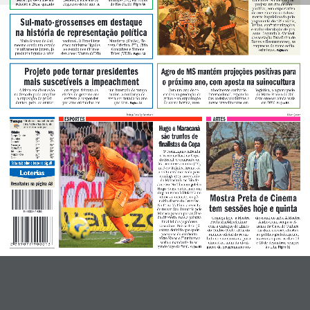
Nome
*
relação a 2024, quando 
registros deste ano. A 
do Rio Pardo. 
projeta um fim de ano 
Página A6
positivo, com expectativa 
de crescimento no fatura-
mento impulsionado pelo 
Sul-mato-grossenses em destaque 
pagamento do 13º salário, 
férias, confraternizações 
na história de representação política
e maior circulação de pes-
soas. Segundo a Abrasel 
(Associação Brasileira de 
Mato Grosso do Sul, 
nacional. O Brasil teve 
Mandetta (União), Te-
Bares e Restaurantes), as 
mesmo sendo um estado 
cinco ministros ligados 
reza Cristina (PP), Cida 
empresas do ramo estão 
relativamente jovem, já 
ao estado nos últimos 
Gonçalves e Simone 
otimistas. 
Página A7
produziu figuras a nível 
dez anos: Marun (MDB), 
Tebet (MDB). 
Página A3
E-mail
*
Projeto pode tornar presidentes 
Agro de MS mantém projeções positivas para 
mais suscetíveis a impeachment
o próximo ano, com aposta na suinocultura
A ideia em discussão 
em vigor, deixará os 
um intervalo de tempo 
Com um ano de re-
nhecimento sanitário 
logística, o agronegócio 
no Senado pode ampliar 
chefes de governo sus-
maior. A mudança de-
cordes na produção de 
internacional, expansão 
de Mato Grosso do Sul 
a exposição de presi-
cetíveis a responder 
verá ser votada no ano 
grãos e na exportação 
das cadeias produtivas e 
deve crescer ainda mais 
dentes, pois, se entrar 
por atos efetuados em 
que vem. 
de carne bovina, reco-
novos investimentos em 
em 2026. 
Página A4
Página B3
Site
Rodrigo Coca/Ag. Corinthians
Kelven Queiroz
ARTES
ESPORTES
Nublado com chuva forte durante 
Tempo
o dia. À noite, chuva diminui de 
Hugo e Maracanã 
intensidade, mas não para.
Cidades 
Mín. 
       Máx.
são trunfos de 
Campo Grande 
22° 
25°
Dourados                
22°                25°
finalistas da Copa
Corumbá 
22°   
27°
Maracaju                
21°                25°
Ponta Porã 
20° 
23°
O Corinthians enfrenta 
Três Lagoas 
23° 
30°
Mundo Novo 
21° 
26°
o Vasco na final da Copa 
Coxim                
24°                28°
do Brasil. O confronto de 
Saiba  mais  sobre  o  tempo  na  pág.  A8
ida acontece amanhã (17), 
na Neo Química Arena. Já 
Comentário
*
Loterias
a volta está marcada para 
domingo (21), no estádio 
do Maracanã, no Rio de 
Resultados  na  página  A8
Janeiro. No Timão,o goleiro 
Hugo Souza subiu mais um 
degrau rumo à idolatria no 
Mostra Preta de Cinema 
clube ao defender os pê-
naltis diante do Cruzeiro. 
tem sessões hoje e quinta
No Cruz-Maltino, a escolha 
de trocar São Januário pelo 
Maraca passou por análise 
da diretoria, mas a palavra 
Começa hoje  a Mostra 
diovisual do mês. A Mostra 
final foi dos jogadores 
Preta Multidisciplinar 
Audiovisual ocupa o ci-
vascaínos. Por sorteio, já 
com a exibição de filmes 
nema da Casa de Cultura 
estava definido que quem 
do Centro-Oeste, além do 
em duas sessões abertas 
passasse do confronto 
anúncio oficial do resul-
ao público gratuitamente, 
entre Vasco e Fluminense 
tado de sua chamada para 
marcadas para os dias 16 
seria o mandante do se-
cineastas, além da divul-
e 18 de dezembro, sempre 
gundo jogo da final. 
gação da programação au-
às 19h. 
Página B1
Página C1