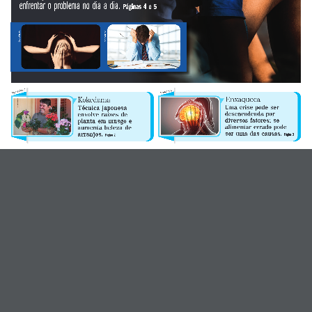
enfrentar  o  problema  no  dia  a  dia.  
Páginas  4  e  5
Reprodução
Reprodução
E-mail
*
Marcus Maluf
Reprodução
Site
Enxaqueca
Kokedama
Uma  crise  pode  ser  
Técnica  japonesa  
desencadeada  por  
envolve  raízes  de  
diversos  fatores;  se  
planta  em  musgo  e  
alimentar  errado  pode  
aumenta  beleza  de  
ser  uma  das  causas.  
arranjos. 
Página  3
Página  2
Comentário
*